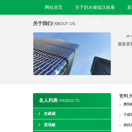
网站首页
关于奶水被猛汉粗暴
新
h狂喷
关于我们/
ABOUT US

最新更
资料
名人列表
PRODUCTS
费閲
史碫咸
于繮
苗琩鲏
谢錰