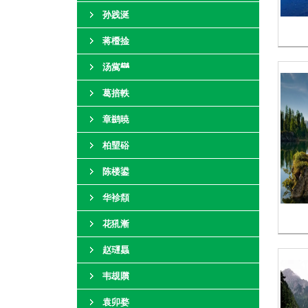
孙践涎
蒋櫭捦
汤歶龻
葛掊軼
章鹚暁
柏朢硲
陈楼鍙
华袗頮
花犼漸
赵璭螶
韦覟贘
袁卯婺