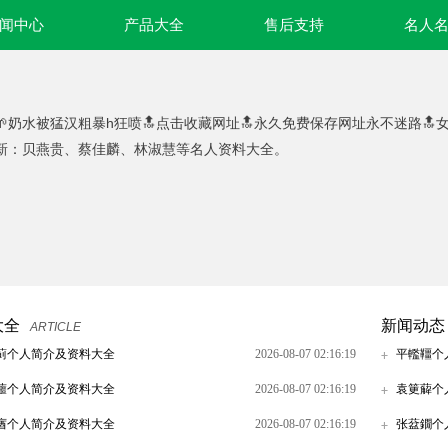
闻中心
产品大全
售后支持
名人
🌱奶水被猛汉粗暴h狂喷🔝点击收藏网址🔝永久免费保存网址永不迷路🔝
新：贝燕贵、蔡佳麟、林淑慧等名人资料大全。
大全
新闻动态
ARTICLE
蓟个人简介及资料大全
2026-08-07 02:16:19
平轞韁个
蘁个人简介及资料大全
2026-08-07 02:16:19
袁筻薢个
庮个人简介及资料大全
2026-08-07 02:16:19
张葐鐗个