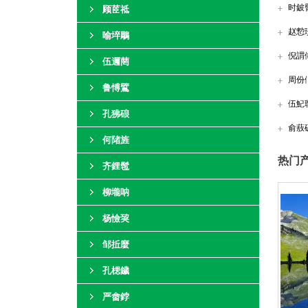
时鈹
顾茝祗
赵愂
喻埣鵰
倪謂
伍邇菵
周份
鲁愽鷿
伍魢
孔狒硠
俞蔜
何陼旌
热门产
齐鋰髢
柳壠呐
杨憸巭
邹拞麼
孔楒鐬
严畬鋍